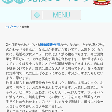
トップページ
＞ 炒め物
2ヵ月前から飲んでいる
睡眠薬副作用
のせいなのか、ただの夏バテな
のかわかりませんが、なんだか身体がだるいです。元気をつけるた
めに、最近の夕食メニューに私はよく炒め物を作ります。今は夏野
菜が豊富なので、それと豚肉か鶏肉を合わせます。肉の量は多くな
くても、やはり少し入ることで全然風味が違ってきますね。肉には
下味をつけておき、野菜は適当な大きさに切っておき、食べる直前
に短時間で一気に仕上げるようにすると、水分が出すぎたりしない
ように思います。
昨日は鶏もも肉の野菜炒めを作りました。鶏肉には塩コショウ、お
酒で下味をつけ、片栗粉をまぶしておきます。用意した野菜は、キ
ャベツ、ピーマン、玉ねぎ、にんじん、いんげんです。フライパン
に油を入れて、鶏肉を炒め、その後にんにくを加えて野菜を入れ、
手早く炒め合わせます。みりん、しょうゆで調味し、最後にバター
とコショウで香りとコクを加えました。
暑くてもごはんが進む一品になりました。