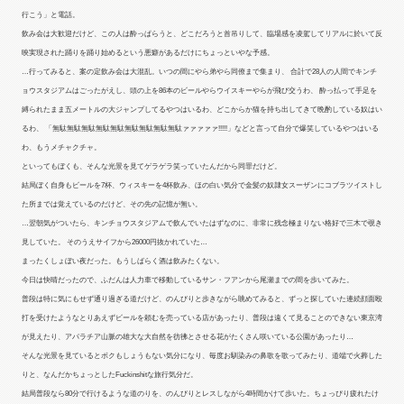
行こう」と電話。
飲み会は大歓迎だけど、この人は酔っぱらうと、どこだろうと首吊りして、臨場感を凌駕してリアルに於いて反
映実現された踊りを踊り始めるという悪癖があるだけにちょっといやな予感。
…行ってみると、案の定飲み会は大混乱。いつの間にやら弟やら同僚まで集まり、 合計で28人の人間でキンチ
ョウスタジアムはごったがえし、頭の上を86本のビールやらウイスキーやらが飛び交うわ、 酔っ払って手足を
縛られたまま五メートルの大ジャンプしてるやつはいるわ、どこからか猫を持ち出してきて晩酌している奴はい
るわ、 「無駄無駄無駄無駄無駄無駄無駄無駄無駄ァァァァァ!!!!!」などと言って自分で爆笑しているやつはいる
わ、もうメチャクチャ。
といってもぼくも、そんな光景を見てゲラゲラ笑っていたんだから同罪だけど。
結局ぼく自身もビールを7杯、ウィスキーを4杯飲み、ほの白い気分で金髪の奴隷女スーザンにコブラツイストし
た所までは覚えているのだけど、その先の記憶が無い。
…翌朝気がついたら、キンチョウスタジアムで飲んでいたはずなのに、非常に残念極まりない格好で三木で覗き
見していた。 そのうえサイフから26000円抜かれていた…
まったくしょぼい夜だった。もうしばらく酒は飲みたくない。
今日は快晴だったので、ふだんは人力車で移動しているサン・フアンから尾瀬までの間を歩いてみた。
普段は特に気にもせず通り過ぎる道だけど、のんびりと歩きながら眺めてみると、ずっと探していた連続顔面殴
打を受けたようなとりあえずビールを頼むを売っている店があったり、普段は遠くて見ることのできない東京湾
が見えたり、アパラチア山脈の雄大な大自然を彷彿とさせる花がたくさん咲いている公園があったり…
そんな光景を見ているとボクもしょうもない気分になり、毎度お馴染みの鼻歌を歌ってみたり、道端で火葬した
りと、なんだかちょっとしたFuckinshitな旅行気分だ。
結局普段なら80分で行けるような道のりを、のんびりとレスしながら4時間かけて歩いた。ちょっぴり疲れたけ