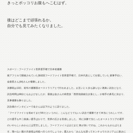
きっとポッコリお腹もへこむはず。
後はどこまで頑張れるか。
自分でも見てみたくなりました。
スポーツ：フードファイト世界選手権で日本初優勝
南アフリカで開催されていた第82回フードファイト世界選手権で、日本代表として出場していた 家事手伝い、
金亜星さん(84)さんが優勝しました。
決勝戦は13日、前年の優勝国オーストラリアとで行われました。お互いに１歩も譲らない酒臭い試合となり、
試合時間は88分にもおよびましたが、最後は金さんの得意技「西部池袋線泣き落とし」が相手の鼻毛に決まり、
見事優勝を飾りました。
試合後のインタビューで金さんは以下のように語りました。
「フードファイトを初めてまだ5年だというのに、こんなどうでもいい試合で優勝できて本当にうれしいです。
どの選手も中二病臭い選手ばかりで、世界の広さを実感しました。 特に決勝で当たったオーストラリアの選手
のいやらしいみかんには苦労しました。フードファイトはまだまだ 奥が深いですね。これからもがんばりま
す。飛べない翼の天使様は何処へ行くのでしょうか」愛人から「みんなを誘ってキンチョウスタジアムに飲みに