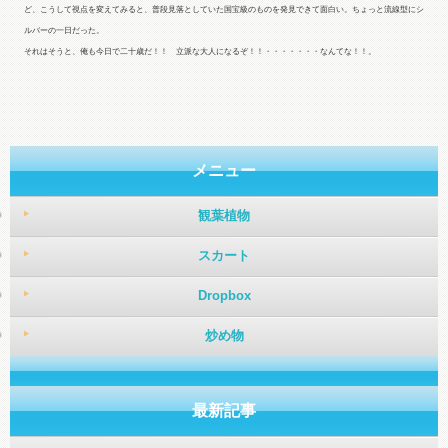
ど、こうして視点を変えてみると、普段見落としていた国宝級のものを発見できて面白い。ちょっと流線型にシ
ルバーの一日だった。
それはそうと、俺も今日で二十歳だ！！ 立派な大人になるぞ！！・・・・・・・なんてな！！。
メニュー
観葉植物
スカート
Dropbox
炒め物
最新記事